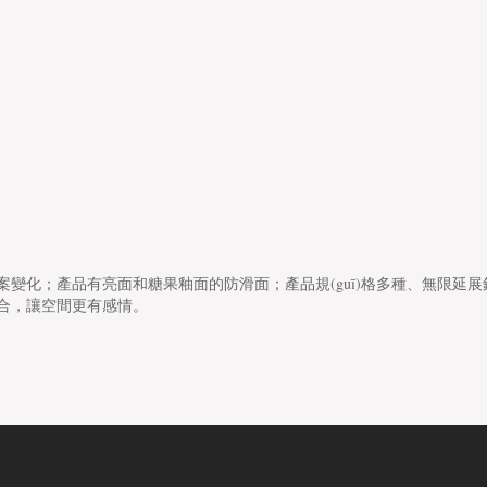
；產品有亮面和糖果釉面的防滑面；產品規(guī)格多種、無限延展鋪貼：600
組合，讓空間更有感情。