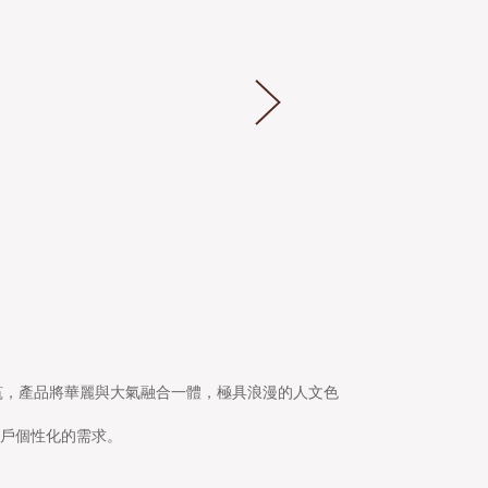
(800X800)
LSZ8073AS
(800X800)
LSZ8070AS
(800X800)
LSZ6078AS
筑，產品將華麗與大氣融合一體，極具浪漫的人文色
同客戶個性化的需求。