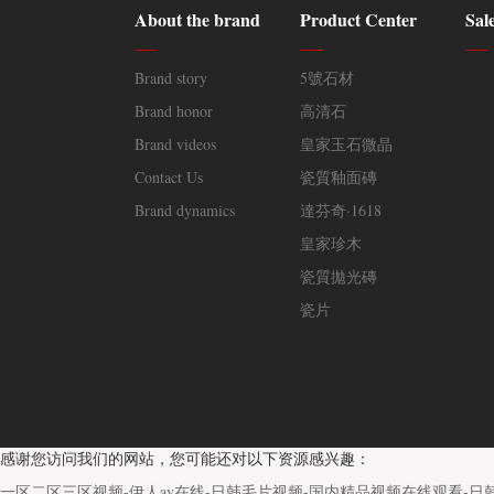
About the brand
Product Center
Sal
Brand story
5號石材
Brand honor
高清石
Brand videos
皇家玉石微晶
Contact Us
瓷質釉面磚
Brand dynamics
達芬奇·1618
皇家珍木
瓷質拋光磚
瓷片
感谢您访问我们的网站，您可能还对以下资源感兴趣：
一区二区三区视频-伊人av在线-日韩毛片视频-国内精品视频在线观看-日