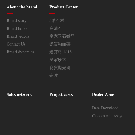
600X600
600X600
About the brand
Product Center
LSZ6656ASDH2
LSZ6656ASDH2
600X600
600X600
Brand story
5號石材
LSZ6656ASDH2
LSZ6656ASDH1
Brand honor
高清石
600X600
600X600
Brand videos
皇家玉石微晶
LSZ6656ASDH1
LSZ6652ASDH1
Contact Us
瓷質釉面磚
600X600
600X600
Brand dynamics
達芬奇·1618
LSZ6652ASDH1
LSZ8656AS
皇家珍木
600X600
瓷質拋光磚
hudongpai.com/
LSZ8656AS
瓷片
LSZ8656AS
LSZ8656AS
Sales network
Project cases
Dealer Zone
LSZ8656AS
LSZ8656AS
Data Download
LSZ8656AS
LSZ8656AS
Customer message
LSZ8652AS
LSZ8652AS